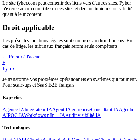
Le site fyher.com peut contenir des liens vers d'autres sites. Fyher
n'exerce aucun contrôle sur ces sites et décline toute responsabilité
quant à leur contenu.
Droit applicable
Les présentes mentions légales sont soumises au droit français. En
cas de litige, les tribunaux français seront seuls compétents.
← Retour à l'accueil
F
Fyher
Je transforme vos problèmes opérationnels en systèmes qui tournent.
Pour scale-ups et SaaS B2B français.
Expertise
Agence IA
Intégrateur IA
Agent IA entreprise
Consultant IA
Agentic
AI
POC IA
Workflows n8n + IA
Audit visibilité IA
Technologies
Dust AI
API Claude Anthropic
API OpenAI
LangChain
n8n + Agents