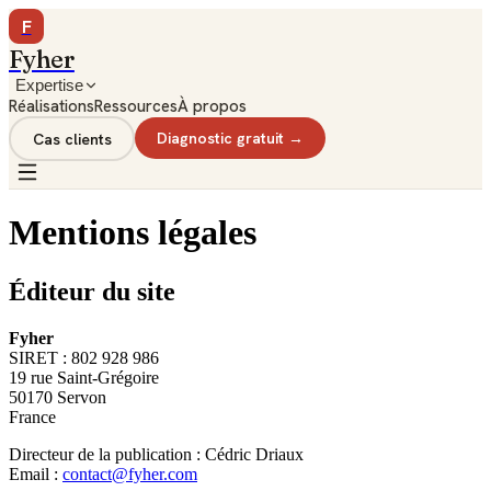
F
Fyher
Expertise
Réalisations
Ressources
À propos
Cas clients
Diagnostic gratuit →
Mentions légales
Éditeur du site
Fyher
SIRET : 802 928 986
19 rue Saint-Grégoire
50170 Servon
France
Directeur de la publication : Cédric Driaux
Email :
contact@fyher.com