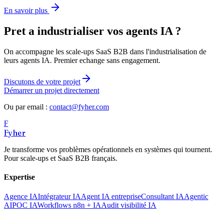
En savoir plus
Pret a industrialiser vos agents IA ?
On accompagne les scale-ups SaaS B2B dans l'industrialisation de
leurs agents IA. Premier echange sans engagement.
Discutons de votre projet
Démarrer un projet directement
Ou par email :
contact@fyher.com
F
Fyher
Je transforme vos problèmes opérationnels en systèmes qui tournent.
Pour scale-ups et SaaS B2B français.
Expertise
Agence IA
Intégrateur IA
Agent IA entreprise
Consultant IA
Agentic
AI
POC IA
Workflows n8n + IA
Audit visibilité IA